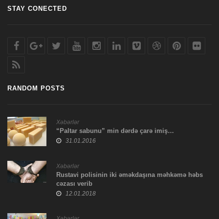
STAY CONECTED
RANDOM POSTS
Xəbərlər
“Paltar sabunu” min dərdə çarə imiş…
31.01.2016
Xəbərlər
Rustavi polisinin iki əməkdaşına məhkəmə həbs
cəzası verib
12.01.2018
Xəbərlər