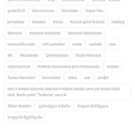
gvote2016
Gürcü Arzusu
Gürcüstan
Həyat Yolu
jurnalistlər
Karabax
Korea
Koreya günü festivalı
makiyaj
Marneuli
marneuli avtomobil
Marneuli bələdiyyəsi
marneulifm radio
milli yeməklər
moda
narkotik
new
NK
NKarabakh
Qadındünyası
Radio Marneuli
radiomarneuli
Roiterin məlumatına görə Almaniyada
seçkilər
Tamaz Naveriani
texnoxeber
video
war
yanğın
yeni il ərəfəsi bazarda adamların kütləvi olduğu yerə yük maşını daxil
olub. Berlin polisi "Twitterdə" yazır ki
Əfqan Muxtarlı
ევროპული ბაზარი
რადიო მარნეული
სოფლის-მეურნეობა