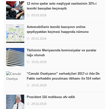
12 minə qədər avto nəqliyyat vasitəsinin 32%-i
texniki baxışdan keçməyib
05.03.2018
Avtomobillərin texniki baxışının online
qeydiyyatdan keçməsi haqqında nümunə
05.01.2018
Tbilisinin Meriyasında komissiyalar və şuralar
ləğv olunub
15.01.2018
“Cənubi Osetiyanın” sərhədçiləri 2017-ci ildə De
Fakto sərhəddin pozulması ittihamı ilə 514 nəfəri
saxlayıblar
19.01.2018
Prezident 116 məhbusu əfv edib
28.02.2018