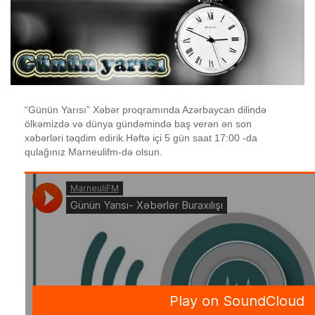
“Günün Yarısı” Xəbər proqramında Azərbaycan dilində
ölkəmizdə və dünya gündəmində baş verən ən son
xəbərləri təqdim edirik.Həftə içi 5 gün saat 17:00 -da
qulağınız Marneulifm-də olsun.