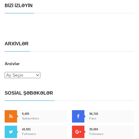
BIZI IZLƏYIN
ARXIVLƏR
Arxivlər
SOSIAL ŞƏBƏKƏLƏR
9,455
56,743
Subscribers
Fans
43,501
35,003
Followers
Followers