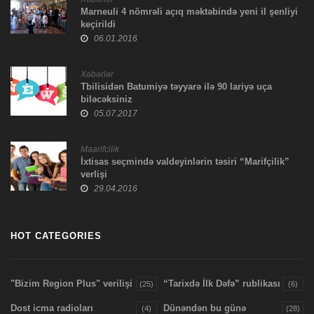
Marneuli 4 nömrəli açıq məktəbində yeni il şenliyi
keçirildi
06.01.2016
Xəbərlər
Tbilisidən Batumiyə təyyarə ilə 90 lariyə uça
biləcəksiniz
05.07.2017
Maarifcilik
İxtisas seçmində valdeyinlərin təsiri “Marifçilik”
verlişi
29.04.2016
HOT CATEGORIES
"Bizim Region Plus" verilişi
“Tarixdə İlk Dəfə” rublikası
(25)
(6)
Dost icma radioları
Dünəndən bu günə
(4)
(28)