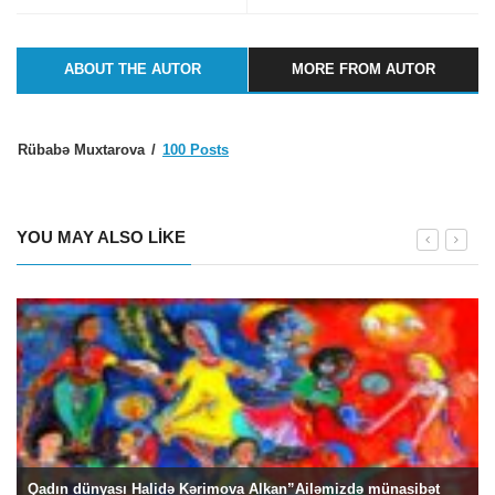
ABOUT THE AUTOR
MORE FROM AUTOR
Rübabə Muxtarova
100 Posts
YOU MAY ALSO LIKE
Qadın dünyası Halidə Kərimova Alkan”Ailəmizdə münasibət