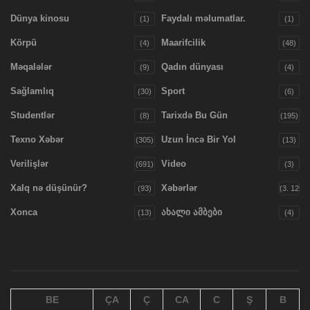
Dünya kinosu
Faydalı məlumatlar.
(1)
(1)
Körpü
Maarifcilik
(4)
(48)
Məqalələr
Qadın dünyası
(9)
(4)
Sağlamlıq
Sport
(30)
(6)
Studentlər
Tarixdə Bu Gün
(8)
(195)
Texno Xəbər
Uzun İncə Bir Yol
(305)
(13)
Verilişlər
Video
(691)
(3)
Xalq nə düşünür?
Xəbərlər
(93)
(3. 125)
Xonca
ახალი ამბები
(13)
(4)
BE
ÇA
Ç
CA
C
Ş
B