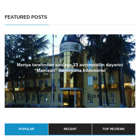
FEATURED POSTS
Meriya tərəfindən satılmış 23 avtomobilin dəyərini
“Marneuli” Radiosuna bildirmirlər
POPULAR
RECENT
TOP REVIEWS