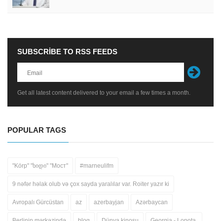
SUBSCRIBE TO RSS FEEDS
Get all latest content delivered to your email a few times a month.
POPULAR TAGS
"Körp" "ხიდი" "Мост"
#marneulifm
9 nəfər həlak olub və çox sayda yaralılar var. Roiter yazır ki
Avropalı Gürcüstan
az
azerbayjan
Azərbaycan
Berlinin mərkəzində
blog
Dünya kinosu
Georgia - Lopota.