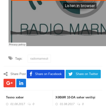
Tags:
radiomarneuli
Share Post
Share on Facebook
Share on Twitter
Texno xəbər
XƏBƏR 10-DA səhər verilişi
01.08.2017
0
01.08.2017
0