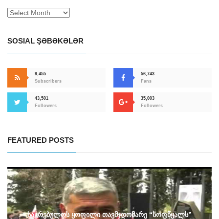
SOSIAL ŞƏBƏKƏLƏR
9,455
56,743
Subscribers
Fans
43,501
35,003
Followers
Followers
FEATURED POSTS
საკრებულოს ყოფილი თავმჯდომარე “სოფწყალს”