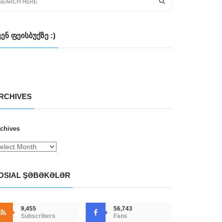
ᲕᲔᲜ ᲤᲔᲘᲡᲑᲣᲥᲖᲔ :)
RCHIVES
chives
OSIAL ŞƏBƏKƏLƏR
9,455
56,743
Subscribers
Fans