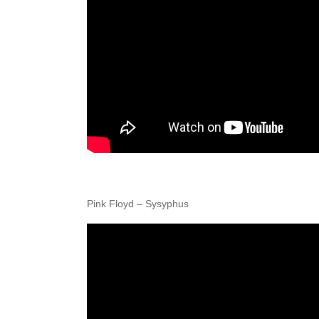
Pink Floyd – Sysyphus