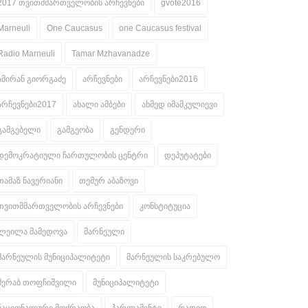
2017 თვითმმართველობის არჩევნები
gvote2016
Marneuli
One Caucasus
one Caucasus festival
Radio Marneuli
Tamar Mzhavanadze
ამირან გიორგაძე
არჩევნები
არჩევნები2016
არჩევნები2017
ახალი ამბები
ახმედ იმამკულიევი
გამგებელი
გამგეობა
გენდერი
დემოკრატიული ჩართულობის ცენტრი
დეპუტატები
თამაზ ნავერიანი
თემურ აბაზოვი
თვითმმართველობის არჩევნები
კონსტიტუცია
ლეილა მამედოვა
მარნეული
მარნეულის მუნიციპალიტეტი
მარნეულის საკრებულო
მერაბ თოფჩიშვილი
მუნიციპალიტეტი