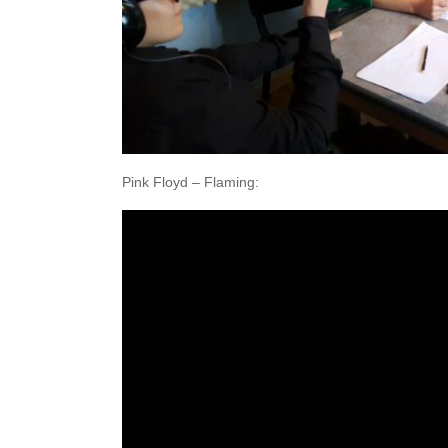
Pink Floyd – Flaming: