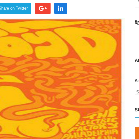
Share on Twitter
Ჩ
A
Ar
S