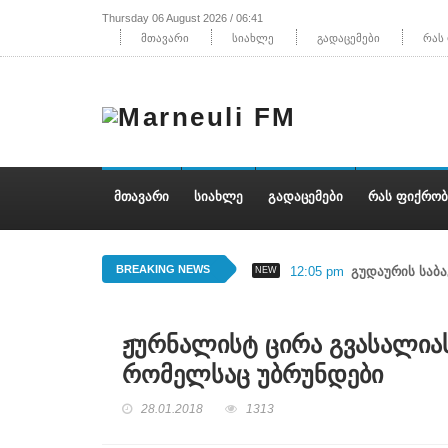
Thursday 06 August 2026 / 06:41
მთავარი
სიახლე
გადაცემები
რას
ᲛᲗᲐᲕᲐᲠᲘ
ᲡᲘᲐᲮᲚᲔ
ᲒᲐᲓᲐᲪᲔᲛᲔᲑᲘ
ᲠᲐᲡ ᲤᲘᲥᲠᲝᲑ
BREAKING NEWS
12:05 pm
გუდაურის საბ
NEW
ჟურნალისტ ცირა გვასალიას 
რომელსაც უბრუნდები
28.01.2018
1313