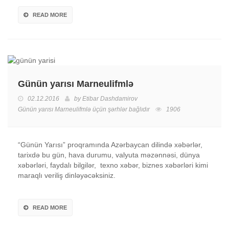
READ MORE
Günün yarısı Marneulifmlə
02.12.2016
by
Etibar Dashdamirov
Günün yarısı Marneulifmlə üçün
şərhlər bağlıdır
1906
“Günün Yarısı” proqramında Azərbaycan dilində xəbərlər,
tarixdə bu gün, hava durumu, valyuta məzənnəsi, dünya
xəbərləri, faydalı bilgilər, texno xəbər, biznes xəbərləri kimi
maraqlı veriliş dinləyəcəksiniz.
READ MORE