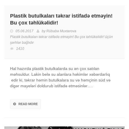
Plastik butulkaları təkrar istifadə etməyin!
Bu çox təhlükəlidir!
05.06.2017
by
Rübabə Muxtarova
Plastik butulkaları təkrar istifadə etməyin! Bu çox təhlükəlidir! üçün
şərhlər bağlıdır
1410
Hal hazırda plastik butulkalarda su ən çox satılan
məhsuldur. Lakin belə su alanlara həkimlər xəbərdarlıq
edir ki, təkrar həmin butulkalara su və həmçinin süd və
digər mayeləri doldurub istifadə etməsinlər….
READ MORE