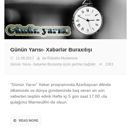
Günün Yarısı- Xəbərlər Buraxılışı
11.08.2017
by
Rübabə Muxtarova
Günün Yarısı- Xəbərlər Buraxılışı üçün
şərhlər bağlıdır
1363
“Günün Yarısı” Xəbər proqramında Azərbaycan dilində
ölkəmizdə və dünya gündəmində baş verən ən son
xəbərləri təqdim edirik.Həftə içi 5 gün saat 17:00 -da
qulağınız Marneulifm-də olsun.
READ MORE