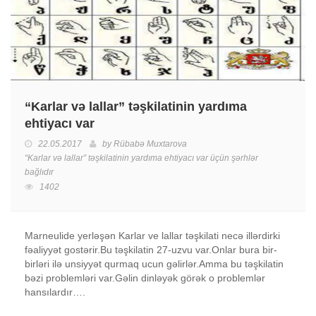
“Karlar və lallar” təşkilatinin yardıma
ehtiyacı var
22.05.2017
by
Rübabə Muxtarova
“Karlar və lallar” təşkilatinin yardıma ehtiyacı var üçün
şərhlər
bağlıdır
1402
Marneulide yerləşən Karlar ve lallar təşkilati necə illərdirki
fəaliyyət gostərir.Bu təşkilatin 27-uzvu var.Onlar bura bir-
birləri ilə unsiyyət qurmaq ucun gəlirlər.Amma bu təşkilatin
bəzi problemləri var.Gəlin dinləyək görək o problemlər
hansılardır….