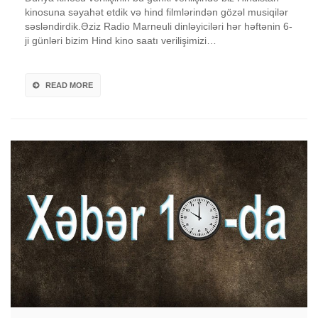
kinosuna səyahət etdik və hind filmlərindən gözəl musiqilər
səsləndirdik.Əziz Radio Marneuli dinləyiciləri hər həftənin 6-
ji günləri bizim Hind kino saatı verilişimizi…
READ MORE