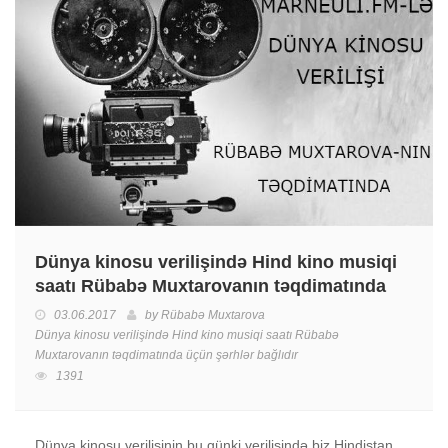
Dünya kinosu verilişində Hind kino musiqi
saatı Rübabə Muxtarovanın təqdimatında
03.06.2017
by
Rübabə Muxtarova
Dünya kinosu verilişində Hind kino musiqi saatı Rübabə
Muxtarovanın təqdimatında üçün
şərhlər bağlıdır
1391
Dünya kinosu verilişinin bu günki verilişində biz Hindistan