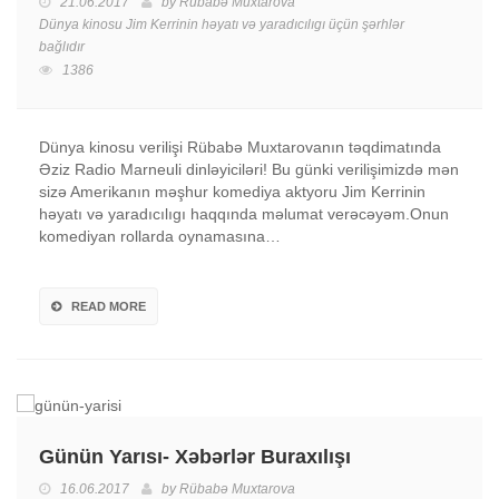
21.06.2017
by
Rübabə Muxtarova
Dünya kinosu Jim Kerrinin həyatı və yaradıcılıgı üçün
şərhlər
bağlıdır
1386
Dünya kinosu verilişi Rübabə Muxtarovanın təqdimatında
Əziz Radio Marneuli dinləyiciləri! Bu günki verilişimizdə mən
sizə Amerikanın məşhur komediya aktyoru Jim Kerrinin
həyatı və yaradıcılıgı haqqında məlumat verəcəyəm.Onun
komediyan rollarda oynamasına…
READ MORE
Günün Yarısı- Xəbərlər Buraxılışı
16.06.2017
by
Rübabə Muxtarova