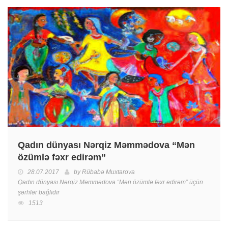
Qadın dünyası Nərqiz Məmmədova “Mən
özümlə fəxr edirəm”
28.07.2017
by
Rübabə Muxtarova
Qadın dünyası Nərqiz Məmmədova “Mən özümlə fəxr edirəm” üçün
şərhlər bağlıdır
1513