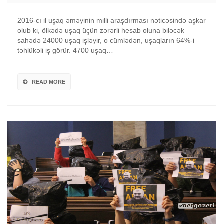
2016-cı il uşaq əməyinin milli araşdırması nəticəsində aşkar
olub ki, ölkədə uşaq üçün zərərli hesab oluna biləcək
sahədə 24000 uşaq işləyir, o cümlədən, uşaqların 64%-i
təhlükəli iş görür. 4700 uşaq…
READ MORE