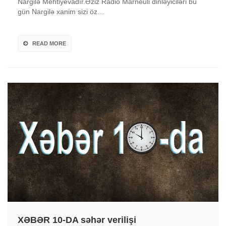
Nargilə Mehtiyevadır.Əziz Radio Marneuli dinləyiciləri bu
gün Nargilə xanim sizi öz…
READ MORE
XƏBƏR 10-DA səhər verilişi