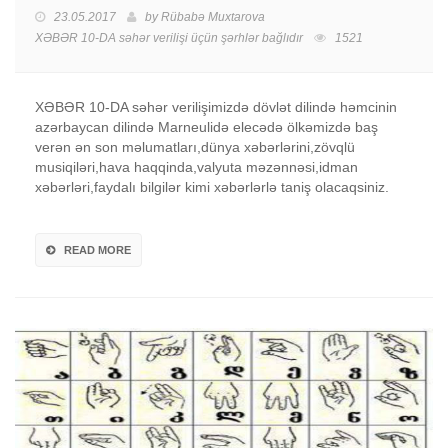
23.05.2017
by
Rübabə Muxtarova
XƏBƏR 10-DA səhər verilişi üçün
şərhlər bağlıdır
1521
XƏBƏR 10-DA səhər verilişimizdə dövlət dilində həmcinin
azərbaycan dilində Marneulidə elecədə ölkəmizdə baş
verən ən son məlumatları,dünya xəbərlərini,zövqlü
musiqiləri,hava haqqinda,valyuta məzənnəsi,idman
xəbərləri,faydalı bilgilər kimi xəbərlərlə taniş olacaqsiniz.
READ MORE