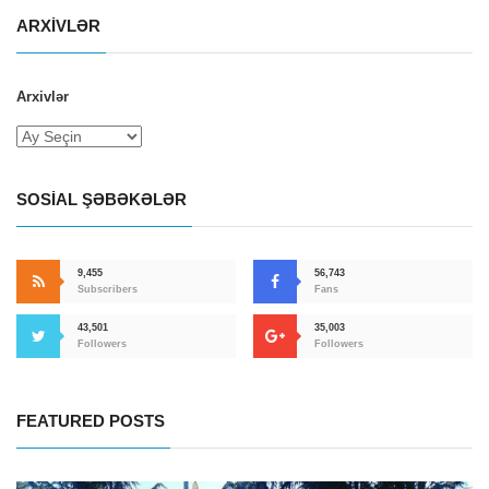
ARXIVLƏR
Arxivlər
SOSIAL ŞƏBƏKƏLƏR
9,455
56,743
Subscribers
Fans
43,501
35,003
Followers
Followers
FEATURED POSTS