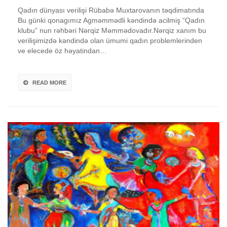
Qadın dünyası verilişi Rübabə Muxtarovanın təqdimatında
Bu günki qonagımız Agməmmədli kəndində acilmiş “Qadın
klubu” nun rəhbəri Nərqiz Məmmədovadır.Nərqiz xanım bu
verilişimizdə kəndində olan ümumi qadın problemlerinden
ve elecede öz həyatindan…
READ MORE