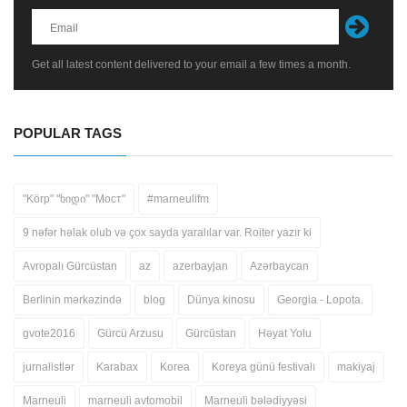
Get all latest content delivered to your email a few times a month.
POPULAR TAGS
"Körp" "ხიდი" "Мост"
#marneulifm
9 nəfər həlak olub və çox sayda yaralılar var. Roiter yazır ki
Avropalı Gürcüstan
az
azerbayjan
Azərbaycan
Berlinin mərkəzində
blog
Dünya kinosu
Georgia - Lopota.
gvote2016
Gürcü Arzusu
Gürcüstan
Həyat Yolu
jurnalistlər
Karabax
Korea
Koreya günü festivalı
makiyaj
Marneuli
marneuli avtomobil
Marneuli bələdiyyəsi