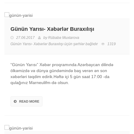
Günün Yarısı- Xəbərlər Buraxılışı
27.06.2017
by
Rübabə Muxtarova
Günün Yarısı- Xəbərlər Buraxılışı üçün
şərhlər bağlıdır
1319
“Günün Yarısı” Xəbər proqramında Azərbaycan dilində
ölkəmizdə və dünya gündəmində baş verən ən son
xəbərləri təqdim edirik.Həftə içi 5 gün saat 17:00 -da
qulağınız Marneulifm-də olsun.
READ MORE