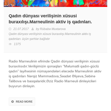
Qadın dünyası verilişinin xüsusi
buraxılışı.Marneulinin aktiv iş qadınları.
21.07.2017
by
Rübabə Muxtarova
Qadın dünyası verilişinin xüsusi buraxılışı.Marneulinin aktiv iş
qadınları. üçün
şərhlər bağlıdır
1375
Radio Marneulinin efirinde Qadin dünyasi verilişinin xüsusi
buraxılısıdır.Verilişimizin qonaqları “Məlumatli qadın-güclü
qadın” layihəsinin nümayəndələri.eləcədə Marneulinin aktiv
iş qadınları Nərqiz Məmmədova,Səadət Əliyeva,Səbinə
Talibova ve basqalaridir,Əziz Radio Marneuli dinləyiciləri
buyurun dinləyin.
READ MORE