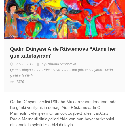
Qadın Dünyası Aidə Rüstəmova “Atamı hər
gün xatırlayıram”
23.06.2017
by
Rübabə Muxtarova
Qadın Dünyası Aidə Rüstəmova “Atamı hər gün xatırlayıram” üçün
şərhlər bağlıdır
1576
Qadın Dünyası verilişi Rübabə Muxtarovanın təqdimatında
Bu günki verilşimizin qonagı Aidə Rüstəmovadır.O
MarneuliTv-də işləyir Onun cox xoşbəxt ailəsi var.Əziz
Radio Marneuli dinləyiciləri Aidə xanımın həyat tarixcəsini
dinləmək istəyirsinizsə bizi dinləyin….