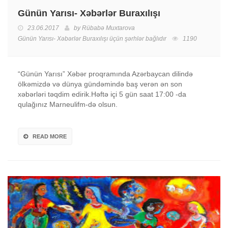
Günün Yarısı- Xəbərlər Buraxılışı
23.06.2017
by
Rübabə Muxtarova
Günün Yarısı- Xəbərlər Buraxılışı üçün
şərhlər bağlıdır
1190
“Günün Yarısı” Xəbər proqramında Azərbaycan dilində
ölkəmizdə və dünya gündəmində baş verən ən son
xəbərləri təqdim edirik.Həftə içi 5 gün saat 17:00 -da
qulağınız Marneulifm-də olsun.
READ MORE