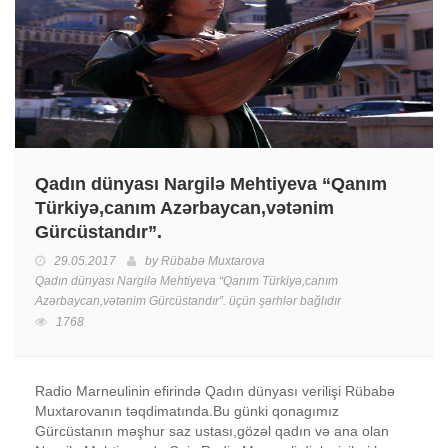
Qadın dünyası Nargilə Mehtiyeva “Qanım
Türkiyə,canım Azərbaycan,vətənim
Gürcüstandır”.
29.05.2017
by
Rübabə Muxtarova
Qadın dünyası Nargilə Mehtiyeva “Qanım Türkiyə,canım
Azərbaycan,vətənim Gürcüstandır”. üçün
şərhlər bağlıdır
1768
Radio Marneulinin efirində Qadın dünyası verilişi Rübabə
Muxtarovanın təqdimatında.Bu günki qonagımız
Gürcüstanın məşhur saz ustası,gözəl qadın və ana olan