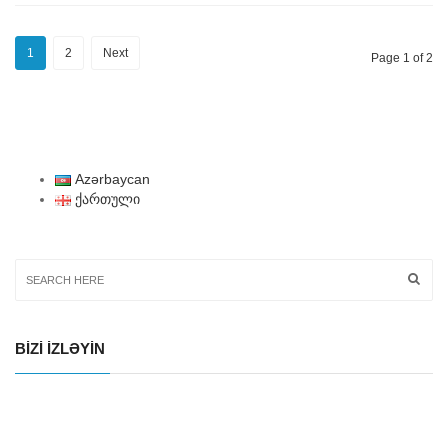
1
2
Next
Page 1 of 2
Azərbaycan
ქართული
BIZI IZLƏYIN