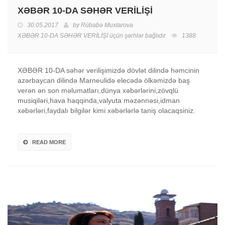
XƏBƏR 10-DA SƏHƏR VERİLİŞİ
30.05.2017
by
Rübabə Muxtarova
XƏBƏR 10-DA SƏHƏR VERİLİŞİ üçün
şərhlər bağlıdır
1388
XƏBƏR 10-DA səhər verilişimizdə dövlət dilində həmcinin
azərbaycan dilində Marneulidə elecədə ölkəmizdə baş
verən ən son məlumatları,dünya xəbərlərini,zövqlü
musiqiləri,hava haqqinda,valyuta məzənnəsi,idman
xəbərləri,faydalı bilgilər kimi xəbərlərlə taniş olacaqsiniz.
READ MORE