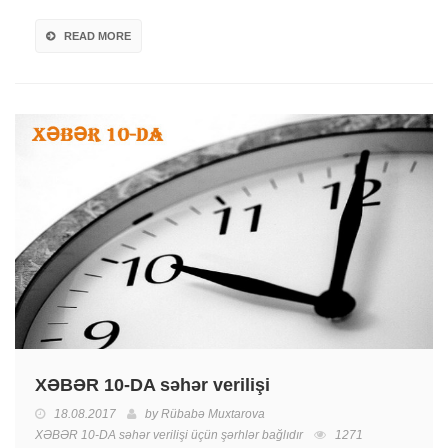
READ MORE
XƏBƏR 10-DA səhər verilişi
18.08.2017
by
Rübabə Muxtarova
XƏBƏR 10-DA səhər verilişi üçün
şərhlər bağlıdır
1271