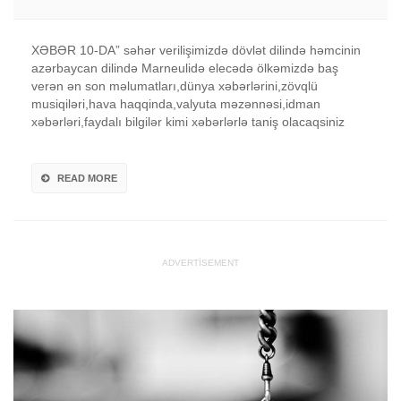
XƏBƏR 10-DA” səhər verilişimizdə dövlət dilində həmcinin
azərbaycan dilində Marneulidə elecədə ölkəmizdə baş
verən ən son məlumatları,dünya xəbərlərini,zövqlü
musiqiləri,hava haqqinda,valyuta məzənnəsi,idman
xəbərləri,faydalı bilgilər kimi xəbərlərlə taniş olacaqsiniz
READ MORE
ADVERTISEMENT