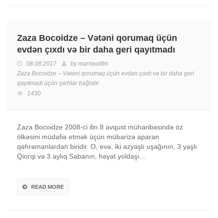
Zaza Bocoidze – Vətəni qorumaq üçün
evdən çıxdı və bir daha geri qayıtmadı
08.08.2017
by
marneulifm
Zaza Bocoidze – Vətəni qorumaq üçün evdən çıxdı və bir daha geri
qayıtmadı üçün
şərhlər bağlıdır
1430
Zaza Bocoidze 2008-ci ilin 8 avqust müharibəsində öz
ölkəsini müdafiə etmək üçün mübarizə aparan
qəhrəmanlardan biridir. O, evə, iki azyaşlı uşağının, 3 yaşlı
Qiorqi və 3 aylıq Sabanın, həyat yoldaşı…
READ MORE