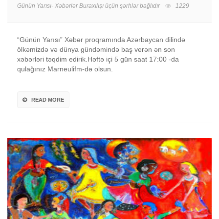
Günün Yarısı- Xəbərlər Buraxılışı üçün
şərhlər bağlıdır
1229
“Günün Yarısı” Xəbər proqramında Azərbaycan dilində
ölkəmizdə və dünya gündəmində baş verən ən son
xəbərləri təqdim edirik.Həftə içi 5 gün saat 17:00 -da
qulağınız Marneulifm-də olsun.
READ MORE