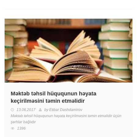
Məktəb təhsil hüququnun həyata
keçirilməsini təmin etməlidir
13.06.2017
by
Etibar Dashdamirov
Məktəb təhsil hüququnun həyata keçirilməsini təmin etməlidir üçün
şərhlər bağlıdır
1396