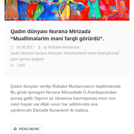
Qadın dünyası Nuranə Mirizadə
“Muəllimələrim məni fərqli görürdü”.
16.06.2017
by
Rübabə Muxtarova
Qadın dünyası Nuranə Mirizadə “Muəllimələrim məni fərqli görürdü”.
üçün
şərhlər bağlıdır
1395
Qadın dünyası verilişi Rübabə Muxtarovanın təqdimatında
Bu günki qonagım Nuranə Mirizadədir.O Azərbaycandan
qonaq gəlib.Yaşının az olmasına baxmayaraq onun cox
cətin həyatı var,Allah onun hər addımında ona
yardımcıdır.Eləcədə Nuranənin iki balaca…
READ MORE