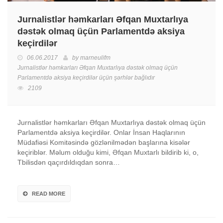
Jurnalistlər həmkarları Əfqan Muxtarlıya
dəstək olmaq üçün Parlamentdə aksiya
keçirdilər
06.06.2017
by
marneulifm
Jurnalistlər həmkarları Əfqan Muxtarlıya dəstək olmaq üçün
Parlamentdə aksiya keçirdilər üçün
şərhlər bağlıdır
2109
Jurnalistlər həmkarları Əfqan Muxtarlıya dəstək olmaq üçün
Parlamentdə aksiya keçirdilər. Onlar İnsan Haqlarının
Müdafiəsi Komitəsində gözlənilmədən başlarına kisələr
keçiriblər. Məlum olduğu kimi, Əfqan Muxtarlı bildirib ki, o,
Tbilisdən qaçırdıldıqdan sonra…
READ MORE