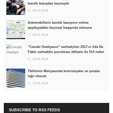
texniki baxışdan keçməyib
05.03.2018
Avtomobillərin texniki baxışının online
qeydiyyatdan keçməsi haqqında nümunə
05.01.2018
“Cənubi Osetiyanın” sərhədçiləri 2017-ci ildə De
Fakto sərhəddin pozulması ittihamı ilə 514 nəfəri
saxlayıblar
19.01.2018
Tbilisinin Meriyasında komissiyalar və şuralar
ləğv olunub
15.01.2018
SUBSCRIBE TO RSS FEEDS