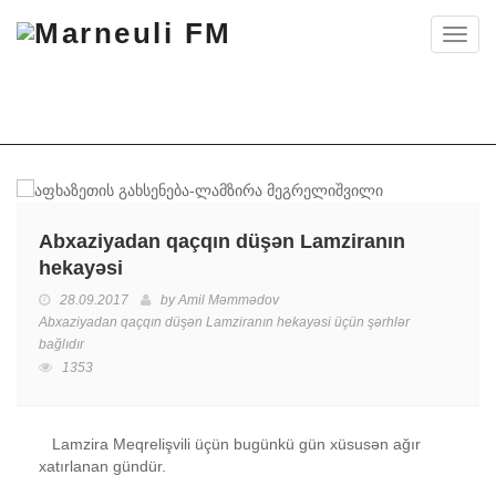
Toggl
navig
Abxaziyadan qaçqın düşən Lamziranın
hekayəsi
28.09.2017
by
Amil Məmmədov
Abxaziyadan qaçqın düşən Lamziranın hekayəsi üçün
şərhlər
bağlıdır
1353
Lamzira Meqrelişvili üçün bugünkü gün xüsusən ağır
xatırlanan gündür.